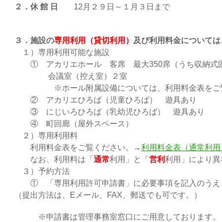
２．休 館 日
12月２９日～１月３日まで
３．施設の
専用利用（貸切利用）
及び利用料金については
１）専用利用可能な施設
① アカリエホール 客席 最大350席（うち収納式固
会議室（控え室）２室
※ホール附属設備については、利用料金表をご覧
② アカリエひろば（児童ひろば） 遊具あり
③ にじいろひろば（乳幼児ひろば） 遊具あり
④ 町回廊（屋外スペース）
２）専用利用料
利用料金表をご覧ください。→
利用料金表（通常利用
なお、利用料は「
通常
利用」と「
営利
利用」により異
３）予約方法
① 「専用利用許可申請書」に必要事項を記入のうえ
（提出方法は、Eメール、FAX、郵送でも可です。）
※申請書は管理事務室窓口にご用意しております。