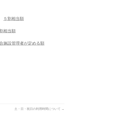
き
５割相当額
割相当額
合施設管理者が定める額
土・日・祝日の利用時間について
→