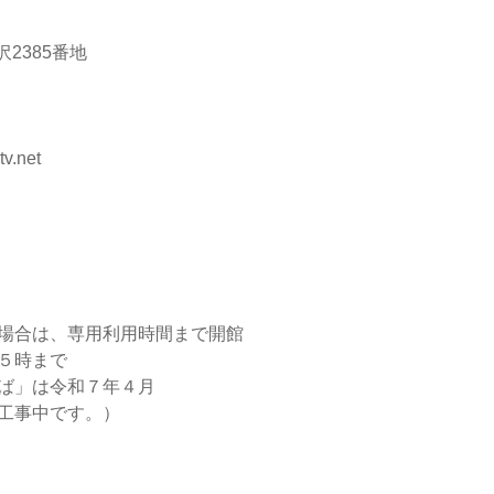
85番地
.net
、専用利用時間まで開館
時まで
は令和７年４月
中です。）