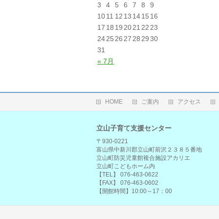
3
4
5
6
7
8
9
10
11
12
13
14
15
16
17
18
19
20
21
22
23
24
25
26
27
28
29
30
31
« 7月
HOME
ご案内
アクセス
立山子育て支援センター
〒930-0221
富山県中新川郡立山町前沢２３８５番地
立山町防災児童館複合施設アカリエ
立山町こどもホーム内
【TEL】 076-463-0622
【FAX】 076-463-0602
【開館時間】10:00～17：00